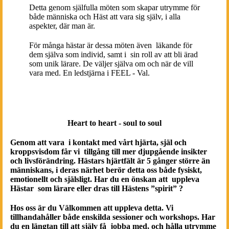
Detta genom själfulla möten som skapar utrymme för
både människa och Häst att vara sig själv, i alla
aspekter, där man är.
För många hästar är dessa möten även läkande för
dem själva som individ, samt i sin roll av att bli ärad
som unik lärare. De väljer själva om och när de vill
vara med. En ledstjärna i FEEL - Val.
Heart to heart - soul to soul
Genom att vara i kontakt med vårt hjärta, själ och
kroppsvisdom får vi tillgång till mer djupgående insikter
och livsförändring. Hästars hjärtfält är 5 gånger större än
människans, i deras närhet berör detta oss både fysiskt,
emotionellt och själsligt. Har du en önskan att uppleva
Hästar som lärare eller dras till Hästens ”spirit” ?
Hos oss är du Välkommen att uppleva detta. Vi
tillhandahåller både enskilda sessioner och workshops. Har
du en längtan till att själv få jobba med, och hålla utrymme