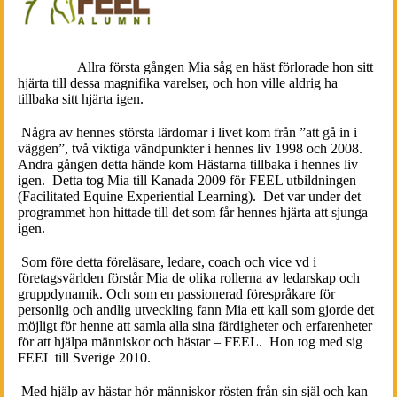
Om Mia
.
Allra första gången Mia såg en häst förlorade hon sitt
hjärta till dessa magnifika varelser, och hon ville aldrig ha
tillbaka sitt hjärta igen.
Några av hennes största lärdomar i livet kom från ”att gå in i
väggen”, två viktiga vändpunkter i hennes liv 1998 och 2008.
Andra gången detta hände kom Hästarna tillbaka i hennes liv
igen. Detta tog Mia till Kanada 2009 för FEEL utbildningen
(Facilitated Equine Experiential Learning). Det var under det
programmet hon hittade till det som får hennes hjärta att sjunga
igen.
Som före detta föreläsare, ledare, coach och vice vd i
företagsvärlden förstår Mia de olika rollerna av ledarskap och
gruppdynamik. Och som en passionerad förespråkare för
personlig och andlig utveckling fann Mia ett kall som gjorde det
möjligt för henne att samla alla sina färdigheter och erfarenheter
för att hjälpa människor och hästar – FEEL. Hon tog med sig
FEEL till Sverige 2010.
Med hjälp av hästar hör människor rösten från sin själ och kan