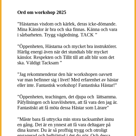
Ord om workshop 2025
”Hästarnas visdom och kärlek, deras icke-dömande.
Mina Känslor är bra och ska finnas. Känna och vara
i sårbarheten. Trygg vägledning. TACK ”
”Öppenheten, Hästarna och mycket bra instruktörer.
Härlig energi även när det stundtals blir mycket
känslor. Respekten och Tillit till att allt blir som det
ska. Väldigt Tacksam ”
”Jag rekommenderar den här workshopen oavsett
var man befinner sig i livet! Med erfarenhet av hästar
eller inte. Fantastisk workshop! Fantastiska Hästar!”
”Öppenheten, teachingen, det djupa och lättsamma.
Påfyllningen och kravlösheten, att få vara den jag är.
Fantastiskt att få möta dessa Hästar som Lärare"
”Måste bara få uttrycka min stora tacksamhet ännu
en gång. Det är en ynnest att få vara deltagare på
dina kurser. Du är så proffsig trygg och otroligt
engagerad och helhjärtad i det du gör. Och dessa