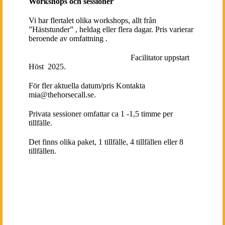
Workshops och sessioner
Vi har flertalet olika workshops, allt från
”Häststunder” , heldag eller flera dagar. Pris varierar
beroende av omfattning .
Utbildning I Table Top Healin
g
Facilitator uppstart
Höst 2025.
För fler aktuella datum/pris Kontakta
mia@thehorsecall.se.
Privata sessioner omfattar ca 1 -1,5 timme per
tillfälle.
Det finns olika paket, 1 tillfälle, 4 tillfällen eller 8
tillfällen.
Horsemedicine Retreat 2025 6
I
ngen tidigare erfarenhet av hästar behövs. Allt sker
från marken.